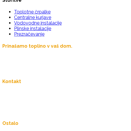
Storitve
Toplotne črpalke
Centralne kurjave
Vodovodne instalacije
Plinske instalacije
Prezračevanje
Prinašamo toplino v vaš dom.
Več kot 60 let družinske tradicije.
Kontakt
031 678 700
info@buzeti.si
Bakovci, Ribiška ulica 13
Ostalo