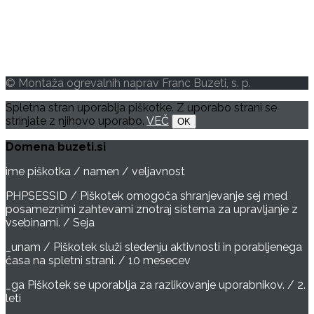
Storitve
Reference
Varstvo osebnih podatkov
Piškotki
© Montaža ogrevalnih naprav Franc Buzeti, s. p.
Spletna stran uporablja piškotke. Z uporabo strani se
strinjate z njihovo uporabo.
VEČ
OK
Domena buzeti.si
ime piškotka / namen / veljavnost
PHPSESSID / Piškotek omogoča shranjevanje sej med
posameznimi zahtevami znotraj sistema za upravljanje z
vsebinami. / Seja
_unam / Piškotek služi sledenju aktivnosti in porabljenega
časa na spletni strani. / 10 mesecev
_ga Piškotek se uporablja za razlikovanje uporabnikov. / 2.
leti