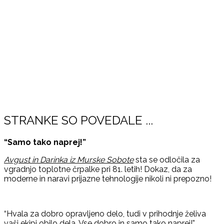
STRANKE SO POVEDALE ...
“Samo tako naprej!”
Avgust in Darinka iz Murske Sobote
sta se odločila za
vgradnjo toplotne črpalke pri 81. letih! Dokaz, da za
moderne in naravi prijazne tehnologije nikoli ni prepozno!
“Hvala za dobro opravljeno delo, tudi v prihodnje želiva
vaši ekipi obilo dela. Vse dobro in samo tako naprej!”