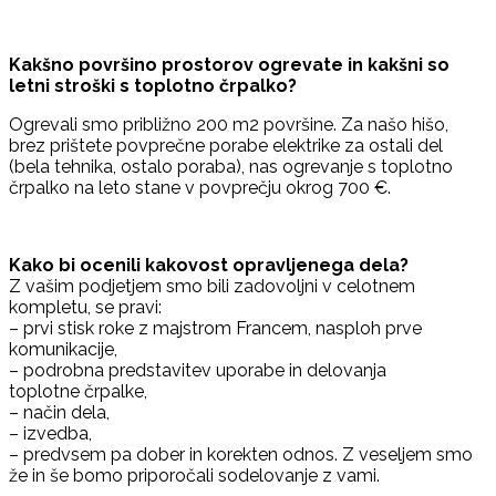
Kakšno površino prostorov ogrevate in kakšni so
letni stroški s toplotno črpalko?
Ogrevali smo približno 200 m2 površine. Za našo hišo,
brez prištete povprečne porabe elektrike za ostali del
(bela tehnika, ostalo poraba), nas ogrevanje s toplotno
črpalko na leto stane v povprečju okrog 700 €.
Kako bi ocenili kakovost opravljenega dela?
Z vašim podjetjem smo bili zadovoljni v celotnem
kompletu, se pravi:
– prvi stisk roke z majstrom Francem, nasploh prve
komunikacije,
– podrobna predstavitev uporabe in delovanja
toplotne črpalke,
– način dela,
– izvedba,
– predvsem pa dober in korekten odnos. Z veseljem smo
že in še bomo priporočali sodelovanje z vami.