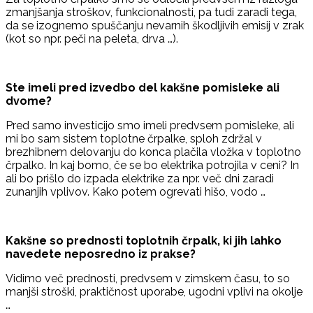
zmanjšanja stroškov, funkcionalnosti, pa tudi zaradi tega,
da se izognemo spuščanju nevarnih škodljivih emisij v zrak
(kot so npr. peči na peleta, drva …).
Ste imeli pred izvedbo del kakšne pomisleke ali
dvome?
Pred samo investicijo smo imeli predvsem pomisleke, ali
mi bo sam sistem toplotne črpalke, sploh zdržal v
brezhibnem delovanju do konca plačila vložka v toplotno
črpalko. In kaj bomo, če se bo elektrika potrojila v ceni? In
ali bo prišlo do izpada elektrike za npr. več dni zaradi
zunanjih vplivov. Kako potem ogrevati hišo, vodo …
Kakšne so prednosti toplotnih črpalk, ki jih lahko
navedete neposredno iz prakse?
Vidimo več prednosti, predvsem v zimskem času, to so
manjši stroški, praktičnost uporabe, ugodni vplivi na okolje
…