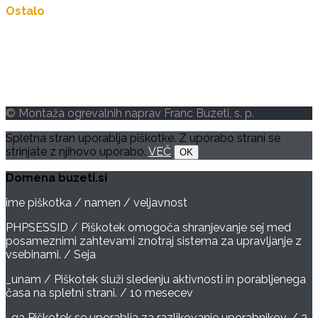
Ostalo
Storitve
Reference
Varstvo osebnih podatkov
Piškotki
© Montaža ogrevalnih naprav Franc Buzeti, s. p.
Spletna stran uporablja piškotke. Z uporabo strani se
strinjate z njihovo uporabo.
VEČ
OK
Domena buzeti.si
ime piškotka / namen / veljavnost
PHPSESSID / Piškotek omogoča shranjevanje sej med
posameznimi zahtevami znotraj sistema za upravljanje z
vsebinami. / Seja
_unam / Piškotek služi sledenju aktivnosti in porabljenega
časa na spletni strani. / 10 mesecev
_ga Piškotek se uporablja za razlikovanje uporabnikov. / 2.