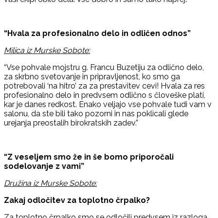
“Hvala za profesionalno delo in odličen odnos”
Milica iz Murske Sobote:
“Vse pohvale mojstru g. Francu Buzetiju za odlično delo,
za skrbno svetovanje in pripravljenost, ko smo ga
potrebovali ‘na hitro’ za za prestavitev cevi! Hvala za res
profesionalno delo in predvsem odlično s človeške plati,
kar je danes redkost. Enako veljajo vse pohvale tudi vam v
salonu, da ste bili tako pozorni in nas poklicali glede
urejanja preostalih birokratskih zadev.”
“Z veseljem smo že in še bomo priporočali
sodelovanje z vami”
Družina iz Murske Sobote:
Zakaj odločitev za toplotno črpalko?
Za toplotno črpalko smo se odločili predvsem iz razloga