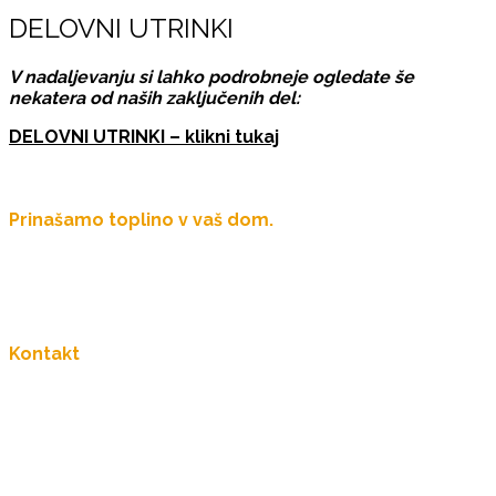
DELOVNI UTRINKI
V nadaljevanju si lahko podrobneje ogledate še
nekatera od naših zaključenih del:
DELOVNI UTRINKI – klikni tukaj
Prinašamo toplino v vaš dom.
Več kot 60 let družinske tradicije.
Kontakt
031 678 700
info@buzeti.si
Bakovci, Ribiška ulica 13