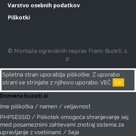
Varstvo osebnih podatkov
Piškotki
© Montaža ogrevalnih naprav Franc Buzeti, s.
p.
Spletna stran uporablja piškotke. Z uporabo
strani se strinjate z njihovo uporabo.
VEČ
OK
Domena buzeti.si
ime piškotka / namen / veljavnost
PHPSESSID / Piškotek omogoča shranjevanje sej
med posameznimi zahtevami znotraj sistema za
upravljanje z vsebinami. / Seja