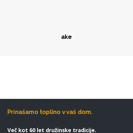
ake
Prinašamo toplino v vaš dom.
Več kot 60 let družinske tradicije.