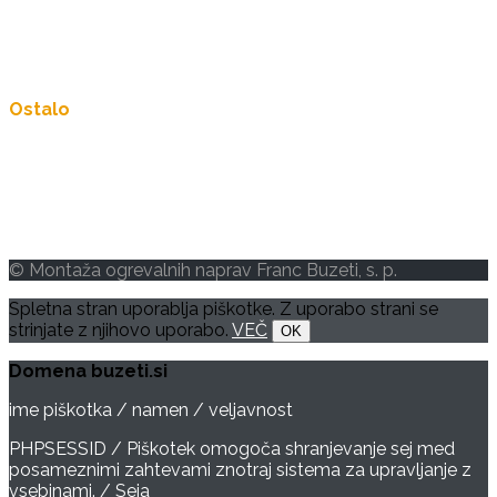
info@buzeti.si
Bakovci, Ribiška ulica 13
Ostalo
Storitve
Reference
Varstvo osebnih podatkov
Piškotki
© Montaža ogrevalnih naprav Franc Buzeti, s. p.
Spletna stran uporablja piškotke. Z uporabo strani se
strinjate z njihovo uporabo.
VEČ
OK
Domena buzeti.si
ime piškotka / namen / veljavnost
PHPSESSID / Piškotek omogoča shranjevanje sej med
posameznimi zahtevami znotraj sistema za upravljanje z
vsebinami. / Seja