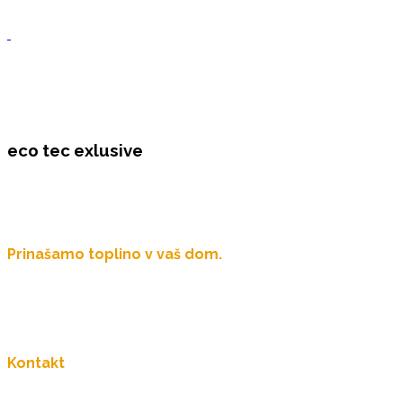
eco tec exlusive
Prinašamo toplino v vaš dom.
Več kot 60 let družinske tradicije.
Kontakt
031 678 700