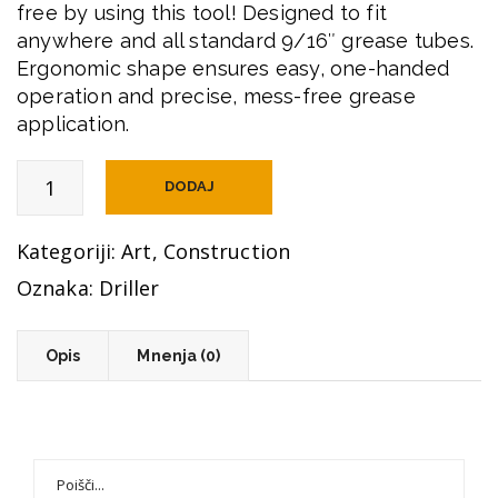
free by using this tool! Designed to fit
anywhere and all standard 9/16″ grease tubes.
Ergonomic shape ensures easy, one-handed
operation and precise, mess-free grease
application.
Clean
DODAJ
&
Lube
Kategoriji:
Art
,
Construction
Tools
količina
Oznaka:
Driller
Opis
Mnenja (0)
Rezultati: