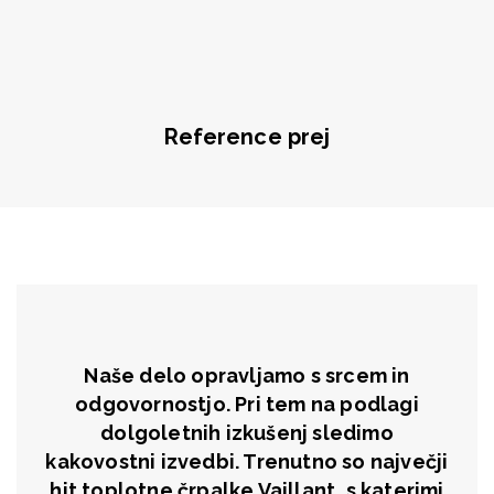
Reference prej
Naše delo opravljamo s srcem in
odgovornostjo. Pri tem na podlagi
dolgoletnih izkušenj sledimo
kakovostni izvedbi. Trenutno so največji
hit toplotne črpalke Vaillant, s katerimi